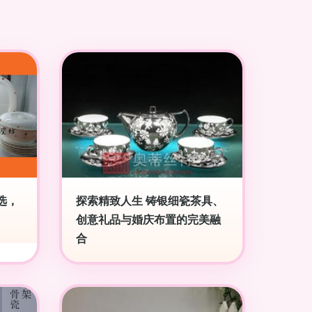
选，
探索精致人生 铸银细瓷茶具、
创意礼品与婚庆布置的完美融
合