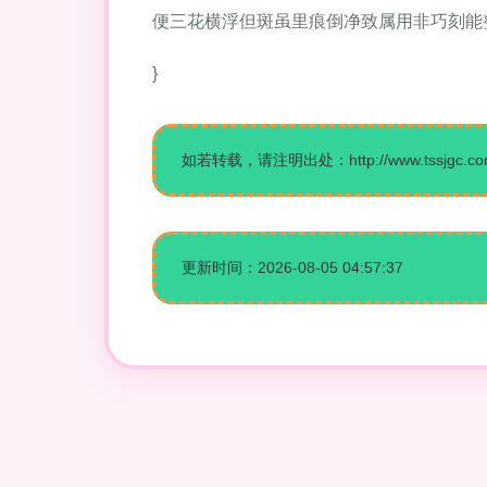
便三花横浮但斑虽里痕倒净致属用非巧刻能
}
如若转载，请注明出处：http://www.tssjgc.com/p
更新时间：2026-08-05 04:57:37