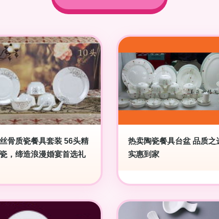
丝骨质瓷餐具套装 56头精
热卖陶瓷餐具台盆 品质之
瓷，缔造浪漫婚宴首选礼
实惠到家