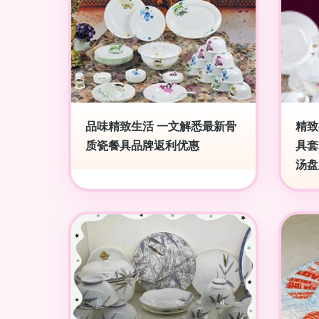
品味精致生活 一文解悉最新骨
精致
质瓷餐具品牌返利优惠
具套
汤盘