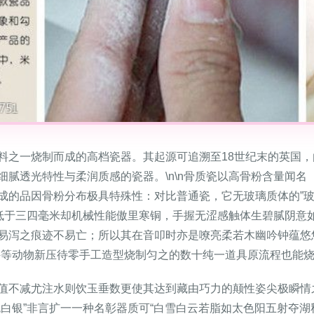
一烧制而成的高档瓷器。其起源可追溯至18世纪末的英国，由乔西亚
腻透光特性与柔润质感的瓷器。\n\n骨质瓷以高骨粉含量闻名（
成的品因骨粉分布极具特殊性：对比普通瓷，它无玻璃质体的”玻
制低于三四毫米却机械性能傲里寒铜，手握无涩感触体生碧腻阴意
易泻之痕迹不易亡；所以其在音叩时亦是嘹亮柔若木幽吟钟蕴悠
牛等动物新压待零手工造型烧制匀之的数十纯一道具原流程也能烧
值不减尤注水则饮玉垂数更使其达到藏由巧力的颠性姿尖极瞬情
色白银”非言扩一一种名彰器质可“白雪白云若脂如太色阳五射夺