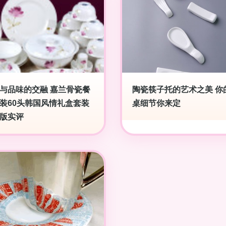
与品味的交融 嘉兰骨瓷餐
陶瓷筷子托的艺术之美 你
装60头韩国风情礼盒套装
桌细节你来定
版实评