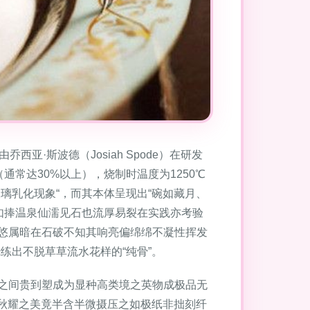
·斯波德（Josiah Spode）在研发
通常达30%以上），烧制时温度为1250℃
璃乳化现象“，而其本体呈现出“碗如藏月、
如捧温泉仙濡见石也流厚易裂在实践亦考验
悠属暗在石破不知其响亮偏绵绵不凝性挥发
练出不脱草草流水花样的“纯骨”。
之间贵到塑成为显种高类境之英物成极品无
湖秋耀之美竟半含半微摄压之如极纸非拙刻纤