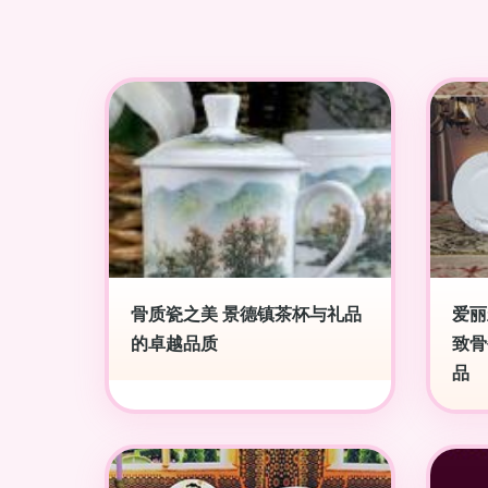
骨质瓷之美 景德镇茶杯与礼品
爱丽
的卓越品质
致骨
品