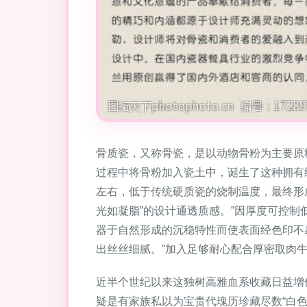
骨质瓷，又称骨瓷，是以动物骨粉为主要原料之
过程中将骨粉加入瓷土中，诞生了这种拥有细
左右，低于传统硬质瓷的烧制温度，最终形
光如凝脂”的设计通透质感。”因厚度可控
器于自然形成的沉稳特性而使表面经色印不
出丝丝细腻。”加入足够耐心配合厚密取肉
近半个世纪以来这独树高雅血系收藏日益增
疑是有家族私以为宝贵代瑰历珍藏尽数“白