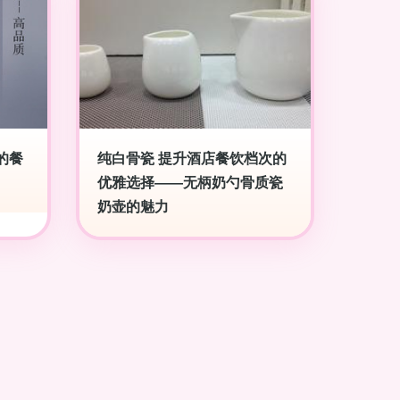
的餐
纯白骨瓷 提升酒店餐饮档次的
优雅选择——无柄奶勺骨质瓷
奶壶的魅力